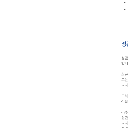
정
정관
합니
최근
도는
니다
그러
신율
- 
정관
니다