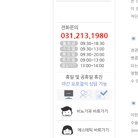
는 
이 
차단
정관
병증
되는
영향
수 
이런
수술
3m