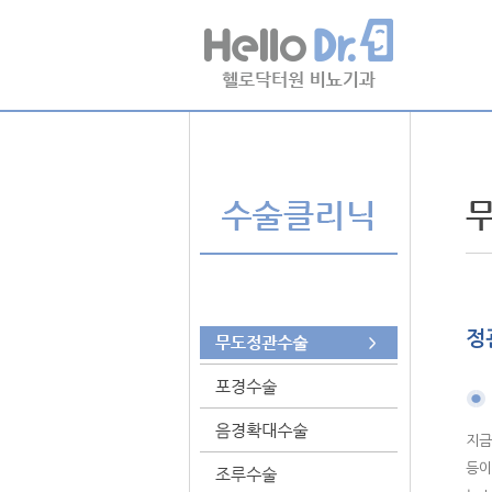
정
지금
등이