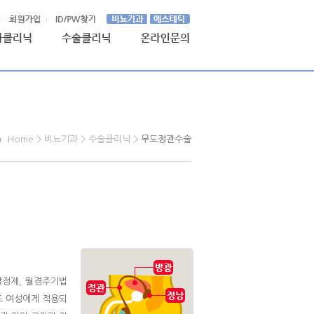
Home > 비뇨기과 > 수술클리닉 >
무도정관수술
살정제, 월경주기법
도 여성에게 적용되