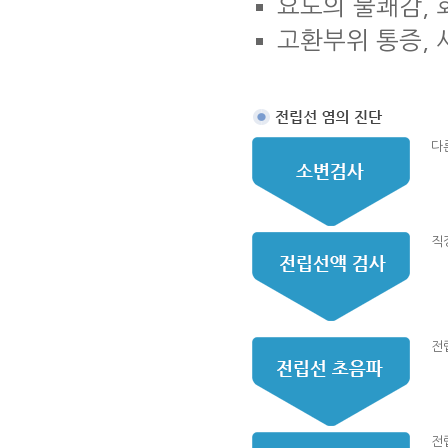
요도의 불쾌감, 
고환부위 통증, 
다
직
전
전