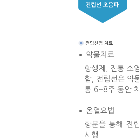
약물치료
항생제, 진통 소
함, 전립선은 약
통 6~8주 동안 
온열요법
항문을 통해 전
시행